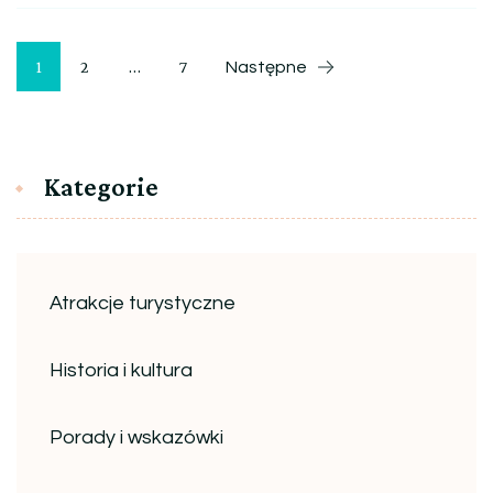
Stronicowanie
Strona
Strona
Strona
1
2
…
7
Następne
wpisów
Kategorie
Atrakcje turystyczne
Historia i kultura
Porady i wskazówki